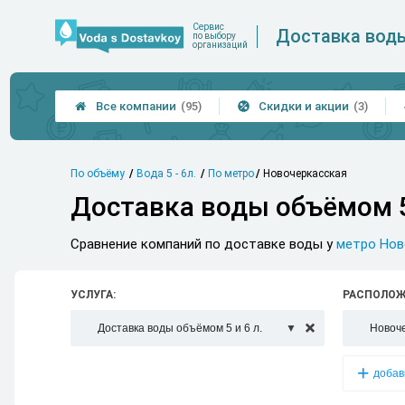
Сервис
Доставка вод
по выбору
организаций
Все компании
(95)
Скидки и акции
(3)


По объёму
Вода 5 - 6л.
По метро
Новочеркасская
Доставка воды объёмом 5
Сравнение компаний по доставке воды у
метро Нов
УСЛУГА:
РАСПОЛОЖ
Доставка воды объёмом 5 и 6 л.
Новоч

добав