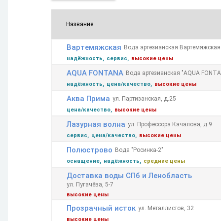
Название
Возр.
Убыв.
Вартемяжская
Вода артезианская Вартемяжская
надёжность
сервис
высокие цены
AQUA FONTANA
Вода артезианская "AQUA FONTA
надёжность
цена/качество
высокие цены
Аква Прима
ул. Партизанская, д.25
цена/качество
высокие цены
Лазурная волна
ул. Профессора Качалова, д.9
сервис
цена/качество
высокие цены
Полюстрово
Вода "Росинка-2"
оснащение
надёжность
средние цены
Доставка воды СПб и Ленобласть
ул. Пугачёва, 5-7
высокие цены
Прозрачный исток
ул. Металлистов, 32
высокие цены