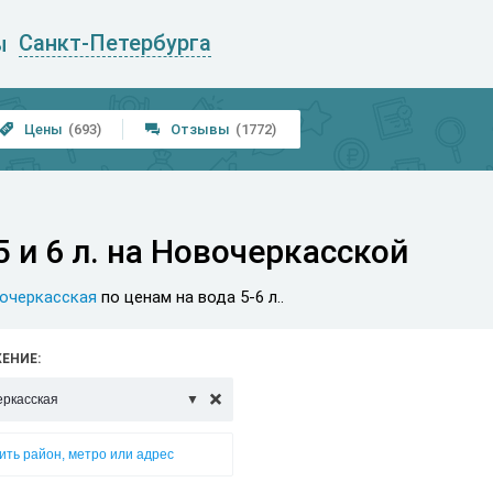
Санкт-Петербурга
ы
Цены
(693)
Отзывы
(1772)


 и 6 л. на Новочеркасской
очеркасская
по ценам на вода 5-6 л..
ЕНИЕ:
еркасская

ить район, метро или адрес