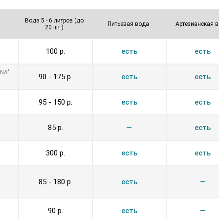
Вода 5 - 6 литров (до
Питьевая вода
Артезиа­нская 
20 шт.)
Возр.
Убыв.
Возр.
Убыв.
Возр.
У
100 р.
есть
есть
NA"
90 - 175 р.
есть
есть
95 - 150 р.
есть
есть
85 р.
—
есть
300 р.
есть
есть
85 - 180 р.
есть
—
90 р.
есть
—