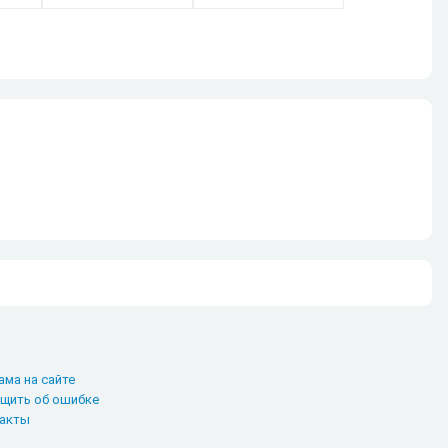
ама на сайте
щить об ошибке
акты