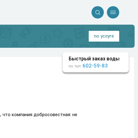


по услуге
Быстрый заказ воды
602-59-83
по тел.
м, что компания добросовестная: не