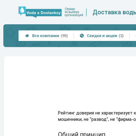
Сервис
Доставка вод
по выбору
организаций
Все компании
(95)
Скидки и акции
(3)


Рейтинг доверия не характеризует 
мошенники, не "развод", не “фирма-о
Общий принцип