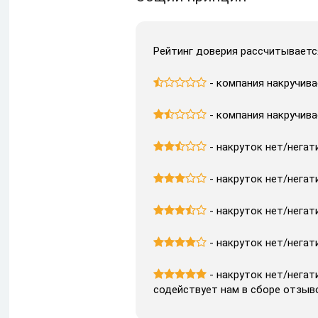
Рейтинг доверия рассчитываетс

- компания накручив

- компания накручив

- накруток нет/негат

- накруток нет/негат

- накруток нет/негат

- накруток нет/негат

- накруток нет/негат
содействует нам в сборе отзыво