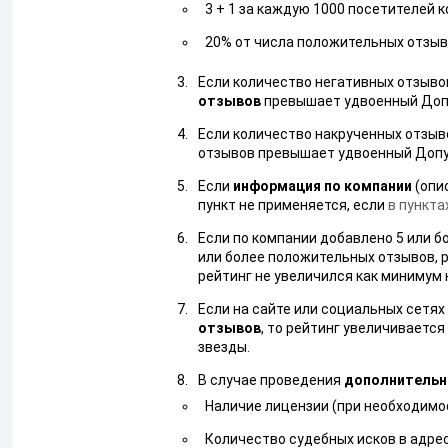
3 + 1 за каждую 1000 посетителей 
20% от числа положительных отзы
Если количество негативных отзыво
отзывов
превышает удвоенный Допус
Если количество накрученных отзыв
отзывов превышает удвоенный Допуст
Если
информация по компании
(опис
пункт не применяется, если
в пунктах
Если по компании добавлено 5 или б
или более положительных отзывов, ре
рейтинг не увеличился как минимум н
Если на сайте или социальных сетя
отзывов
, то рейтинг увеличивается
звезды.
В случае проведения
дополнительн
Наличие лицензии (при необходимост
Количество судебных исков в адрес 