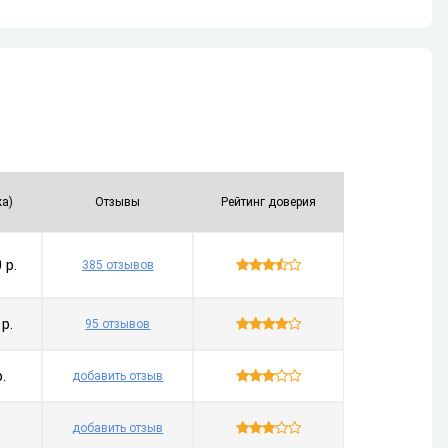
жа)
Отзывы
Рейтинг доверия
быв.
Возр.
Убыв.
Возр.
Убыв.
 р.

385 отзывов
 р.

95 отзывов
.

добавить отзыв
.

добавить отзыв