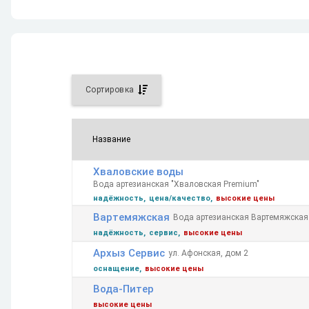
Сортировка

Название
Возр.
Убыв.
Хваловские воды
Вода артезианская "Хваловская Premium"
надёжность
цена/качество
высокие цены
Вартемяжская
Вода артезианская Вартемяжская
надёжность
сервис
высокие цены
Архыз Сервис
ул. Афонская, дом 2
оснащение
высокие цены
Вода-Питер
высокие цены