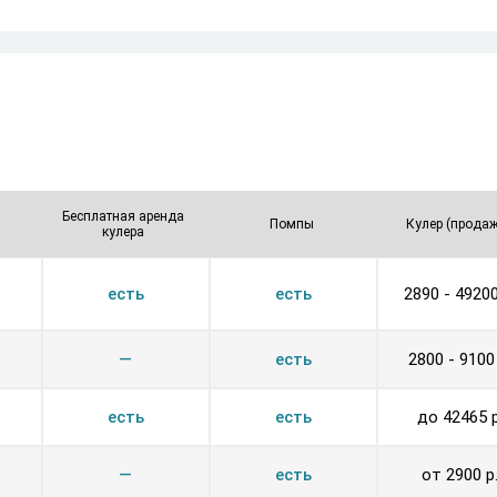
Беспла­тная аренда
Помпы
Кулер (прода
кулера
Возр.
Убыв.
Возр.
Убыв.
Возр.
У
есть
есть
2890 - 49200
—
есть
2800 - 9100
есть
есть
до 42465 р
—
есть
от 2900 р