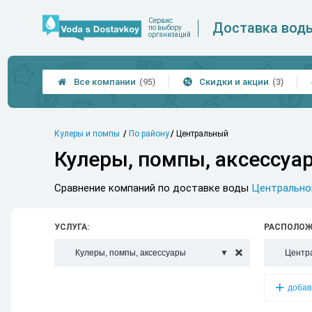
Сервис
Доставка вод
по выбору
организаций
Все компании
(95)
Скидки и акции
(3)


Кулеры и помпы
По району
Центральный
Кулеры, помпы, аксессуа
Сравнение компаний по доставке воды
Центрально
УСЛУГА:
РАСПОЛОЖ
Кулеры, помпы, аксессуары
Центр

добав