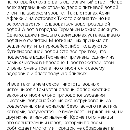
на который сложно дать однозначный ответ. Не во
всех заграничных странах дело с питьевой водой
стоит на высоком уровне. Так в странах Азии,
Африки и на островах Тихого океана точно не
рекомендуется пользоваться водопроводной
водой. А вот в городах Германии можно рискнуть.
Однако, даже немцы в своих домах устанавливают
водяные фильтры. Многие из них принимают
решение купить пурифайер либо пользуются
бутилированной водой. Это все при том, что
подземные воды Германии признаны одними из
самых чистых в Еврозоне. Просто жители этой
страны очень трепетно относятся к своему
здоровью и благополучию близких.
И все-таки, в чем секрет чистоты водных
источников? Там установлены более жесткие
законы относительно природопользования.
Системы водоснабжения сконструированы из
современных материалов, безопасного пластика,
который, разумеется, не вызывает ни ржавчины, ни
других негативных явлений. Кроме того, немцы –
это сознательный народ, который во всем
соблюдает чистоту и порядок, не сбрасывает в